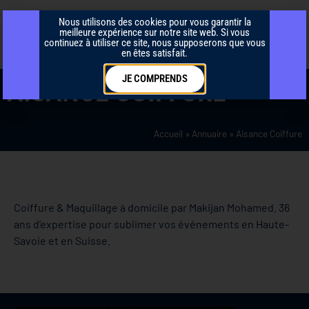
Nous utilisons des cookies pour vous garantir la
meilleure expérience sur notre site web. Si vous
continuez à utiliser ce site, nous supposerons que vous
en êtes satisfait.
JE COMPRENDS
AISANCE COIFFURE
Accueil
»
Annuaire
»
Aisance Coiffure
Coiffure & Maquillage à domicile par Makijan Mohamed. 36
ans d’expertise pour sublimer vos événements en Haute-
Savoie et en Suisse.