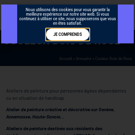
Nous utilisons des cookies pour vous garantir la
meilleure expérience sur notre site web. Si vous
continuez à utiliser ce site, nous supposerons que vous
en êtes satisfait.
JE COMPRENDS
COULEUR BOIS DE ROSE
Accueil
»
Annuaire
»
Couleur Bois de Rose
Ateliers de peinture pour personnes âgées dépendantes
ou en situation de handicap
Atelier de peinture créative et décorative sur Genève,
Annemasse, Haute-Savoie…
Ateliers de peinture destinés aux résidents des