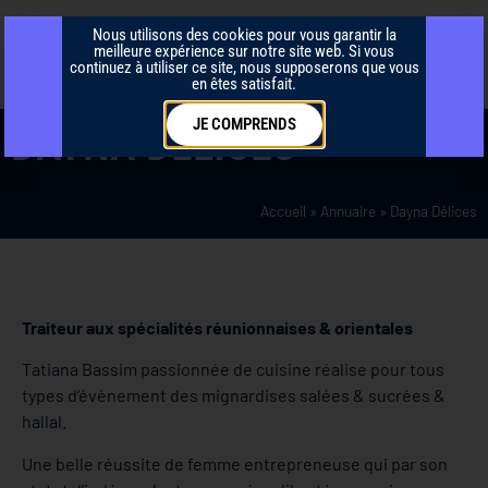
Nous utilisons des cookies pour vous garantir la
meilleure expérience sur notre site web. Si vous
continuez à utiliser ce site, nous supposerons que vous
en êtes satisfait.
JE COMPRENDS
DAYNA DÉLICES
Accueil
»
Annuaire
»
Dayna Délices
Traiteur aux spécialités réunionnaises & orientales
Tatiana Bassim passionnée de cuisine réalise pour tous
types d’évènement des mignardises salées & sucrées &
hallal.
Une belle réussite de femme entrepreneuse qui par son