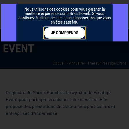
Nous utilisons des cookies pour vous garantir la
meilleure expérience sur notre site web. Si vous
continuez à utiliser ce site, nous supposerons que vous
en êtes satisfait.
TRAITEUR PRESTIGE
JE COMPRENDS
EVENT
Accueil
»
Annuaire
»
Traiteur Prestige Event
Originaire du Maroc, Bouchra Darwy a fondé Prestige
Event pour partager sa cuisine riche et variée. Elle
propose des prestations de traiteur aux particuliers et
entreprises d’Annemasse.