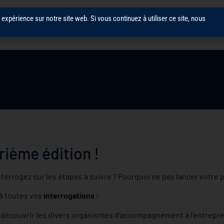
expérience sur notre site web. Si vous continuez à utiliser ce site, nous
ACCUEIL
LA SOIRÉE DES CRÉATRICES #5
CITÉSLAB
L’OF
rième édition !
terrogez sur les étapes à suivre ? Pourquoi ne pas lancer votre p
 à toutes vos
interrogations
!
découvrir les divers organismes d’accompagnement à l’entrepre