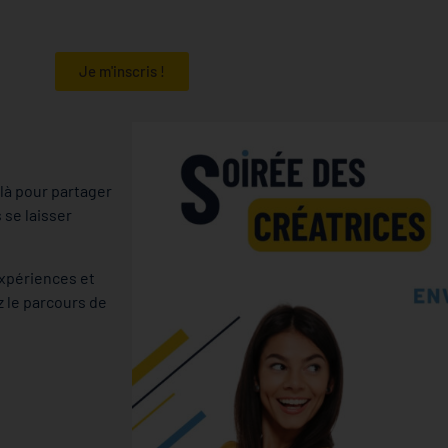
Je m'inscris !
 là pour partager
 se laisser
expériences et
 le parcours de