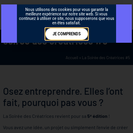
Nous utilisons des cookies pour vous garantir la
meilleure expérience sur notre site web. Si vous
continuez à utiliser ce site, nous supposerons que vous
en êtes satisfait.
JE COMPRENDS
Soirée des créatrices #5
Accueil
»
La Soirée des Créatrices #5
Osez entreprendre. Elles l’ont
fait, pourquoi pas vous ?
La Soirée des Créatrices revient pour sa
5ᵉ édition
!
Vous avez une idée, un projet ou simplement l’envie de créer